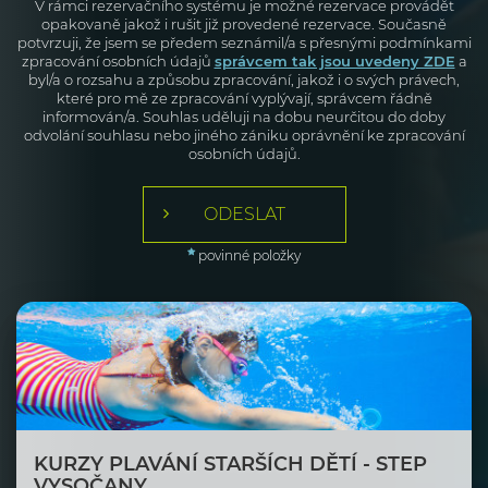
V rámci rezervačního systému je možné rezervace provádět
opakovaně jakož i rušit již provedené rezervace. Současně
potvrzuji, že jsem se předem seznámil/a s přesnými podmínkami
zpracování osobních údajů
správcem tak jsou uvedeny ZDE
a
byl/a o rozsahu a způsobu zpracování, jakož i o svých právech,
které pro mě ze zpracování vyplývají, správcem řádně
informován/a. Souhlas uděluji na dobu neurčitou do doby
odvolání souhlasu nebo jiného zániku oprávnění ke zpracování
osobních údajů.
ODESLAT
povinné položky
KURZY PLAVÁNÍ STARŠÍCH DĚTÍ - STEP
VYSOČANY